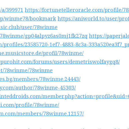
g/a/399971
https://fortunetelleroracle.com/profile/
e.jp/winme78/bookmark
https://aniworld.to/user/pr
sic.club/user/78winme
ac/78winme/gp04alpyz6as0mj1fk27zq
https://paperja
om/profiles/23585720-1ef7-4883-8c3a-333a520ea3f7_
he.musicstore.de/profil/78winme/
epurohit.com/forums/users/demetriswolfaygq8/
.net/78winme/78winme
ines.bg/members/78winme.24443/
ory.com/author/78winme-45303/
rinteddroids.com/member.php?action=profile&uid=
ji.com/profile/78winme/
rum.com/members/78winme.12157/