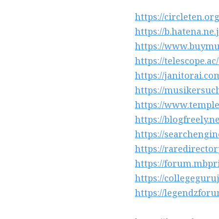
https://circleten.or
https://b.hatena.n
https://www.buymu
https://telescope.
https://janitorai.c
https://musikersuc
https://www.templ
https://blogfreely
https://searcheng
https://raredirect
https://forum.mbp
https://collegeguru
https://legendzfo