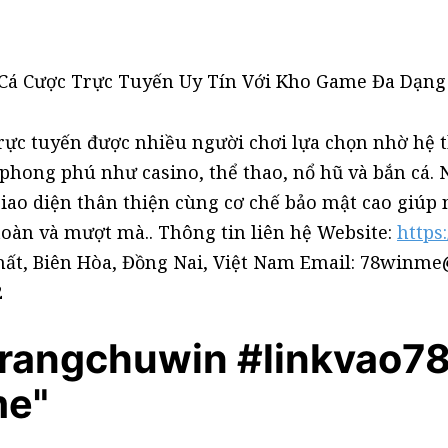
Cá Cược Trực Tuyến Uy Tín Với Kho Game Đa Dạng
trực tuyến được nhiều người chơi lựa chọn nhờ hệ 
 phong phú như casino, thể thao, nổ hũ và bắn cá. 
 giao diện thân thiện cùng cơ chế bảo mật cao giúp 
toàn và mượt mà.. Thông tin liên hệ Website:
https
hất, Biên Hòa, Đồng Nai, Việt Nam Email: 78winm
2
trangchuwin #linkvao7
e"