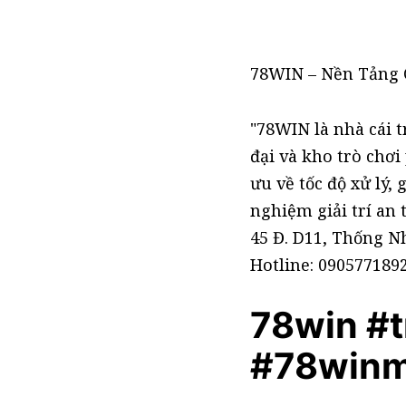
78WIN – Nền Tảng 
"78WIN là nhà cái 
đại và kho trò chơi
ưu về tốc độ xử lý,
nghiệm giải trí an 
45 Đ. D11, Thống N
Hotline: 090577189
78win #
#78winm