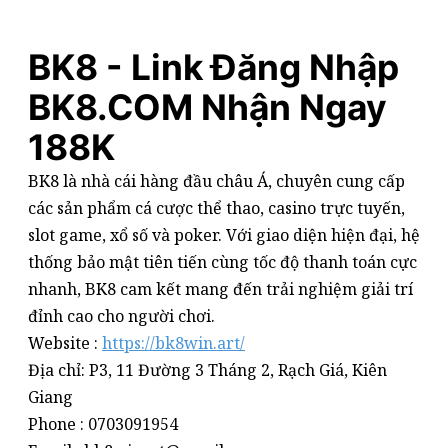
BK8 - Link Đăng Nhập
BK8.COM Nhận Ngay
188K
BK8 là nhà cái hàng đầu châu Á, chuyên cung cấp
các sản phẩm cá cược thể thao, casino trực tuyến,
slot game, xổ số và poker. Với giao diện hiện đại, hệ
thống bảo mật tiên tiến cùng tốc độ thanh toán cực
nhanh, BK8 cam kết mang đến trải nghiệm giải trí
đỉnh cao cho người chơi.
Website :
https://bk8win.art/
Địa chỉ: P3, 11 Đường 3 Tháng 2, Rạch Giá, Kiên
Giang
Phone : 0703091954