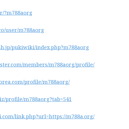
kjtr/?m788aorg
.co/user/m788aorg
ash.jp/pukiwiki/index.php?m788aorg
oster.com/members/m788aorg/profile/
korea.com/profile/m788aorg/
biz/profile/m788aorg?tab=541
i.com/link.php?url=https://m788a.org/