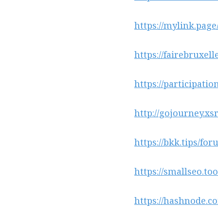
https://mylink.pag
https://fairebruxel
https://participati
http://gojourney.x
https://bkk.tips/fo
https://smallseo.t
https://hashnode.