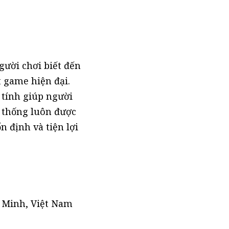
gười chơi biết đến
t game hiện đại.
 tính giúp người
 thống luôn được
 định và tiện lợi
í Minh, Việt Nam