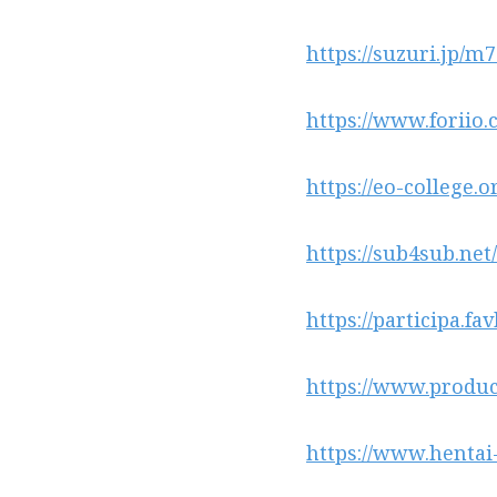
https://suzuri.jp/m
https://www.foriio
https://eo-college
https://sub4sub.ne
https://participa.fa
https://www.prod
https://www.hentai