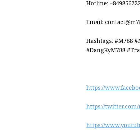
Hotline: +84985622
Email: contact@m7
Hashtags: #M788 
#DangKyM788 #Tr
https://www.faceb
https://twitter.co
https://www.yout