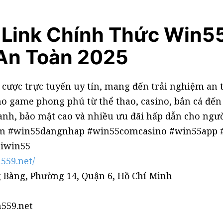
 Link Chính Thức Win5
An Toàn 2025
á cược trực tuyến uy tín, mang đến trải nghiệm an 
o game phong phú từ thể thao, casino, bắn cá đến
hanh, bảo mật cao và nhiều ưu đãi hấp dẫn cho ngư
m #win55dangnhap #win55comcasino #win55app 
aiwin55
n559.net/
ng Bàng, Phường 14, Quận 6, Hồ Chí Minh
559.net