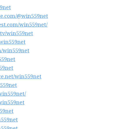
59net
be.com/@win559net
est.com/win559net/
.tv/win559net
/win559net
om/win559net
n559net
559net
ce.net/win559net
n559net
win559net/
@win559net
559net
in559net
in559net